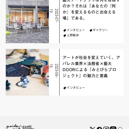
のか？それは「あなたの『何
9
2
0
2
5
-
0
7
-
1
か』を変えるものと出会える
場」である。
インタビュー
ギャラリー
上野散歩
アートが社会を変えていく。ア
パレル業界×法務省×藝大
6
2
0
2
5
-
0
6
-
1
DOORによる「みとびらプロ
ジェクト」の魅力と意義
インタビュー