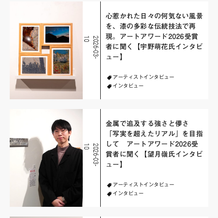
心惹かれた日々の何気ない風景
を、漆の多彩な伝統技法で再
現。アートアワード2026受賞
0
2
0
2
6
-
0
3
-
1
者に聞く【宇野萌花氏インタビ
ュー】
アーティストインタビュー
インタビュー
金属で追及する強さと儚さ
「写実を超えたリアル」を目指
して アートアワード2026受
0
2
0
2
6
-
0
3
-
1
賞者に聞く【望月嶺氏インタビ
ュー】
アーティストインタビュー
インタビュー