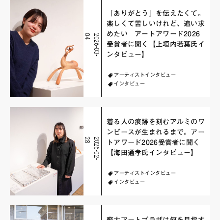
「ありがとう」を伝えたくて。
楽しくて苦しいけれど、追い求
めたい アートアワード2026
4
2
0
2
6
-
0
3
-
0
受賞者に聞く【上垣内若葉氏イ
ンタビュー】
アーティストインタビュー
インタビュー
着る人の痕跡を刻むアルミのワ
ンピースが生まれるまで。アー
8
2
0
2
6
-
0
2
-
2
トアワード2026受賞者に聞く
【海田通孝氏インタビュー】
アーティストインタビュー
インタビュー
藝大アートプラザは何を目指す