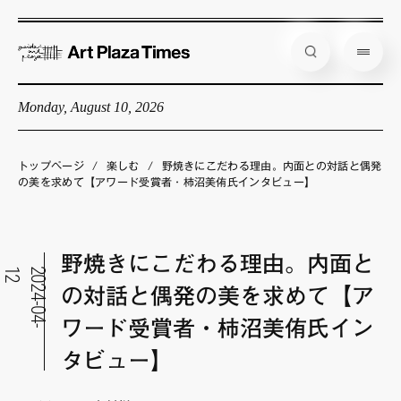
Monday, August 10, 2026
藝大アートプラザとは
企画展情報
トップページ
/
楽しむ
/
野焼きにこだわる理由。内面との対話と偶発
の美を求めて【アワード受賞者・柿沼美侑氏インタビュー】
インタビュー
コラム
野焼きにこだわる理由。内面と
アーティスト
2
2
0
2
4
-
0
4
-
1
の対話と偶発の美を求めて【ア
店舗からのお知らせ
ワード受賞者・柿沼美侑氏イン
公式通販
タビュー】