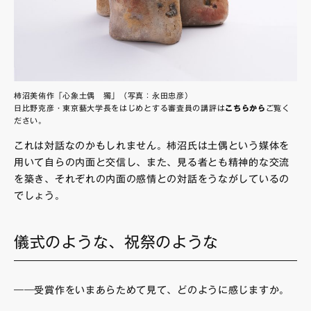
柿沼美侑作「心象土偶 獨」（写真：永田忠彦）
日比野克彦・東京藝大学長をはじめとする審査員の講評は
こちらから
ご覧く
ださい。
これは対話なのかもしれません。柿沼氏は土偶という媒体を
用いて自らの内面と交信し、また、見る者とも精神的な交流
を築き、それぞれの内面の感情との対話をうながしているの
でしょう。
儀式のような、祝祭のような
――受賞作をいまあらためて見て、どのように感じますか。