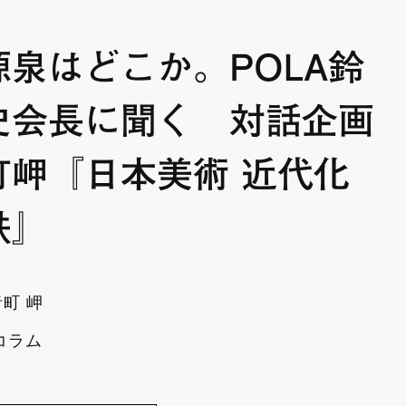
源泉はどこか。POLA鈴
史会長に聞く 対話企画
町岬『日本美術 近代化
跌』
町 岬
コラム