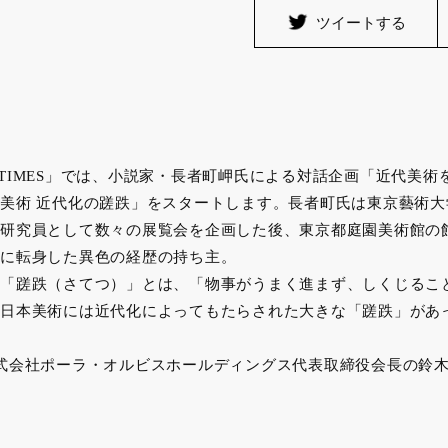
ツイートする
ZA TIMES」では、小説家・長者町岬氏による対話企画「近代美
美術 近代化の蹉跌」をスタートします。長者町氏は東京藝術大
研究員として数々の展覧会を企画した後、東京都庭園美術館の
に転身した異色の経歴の持ち主。
「蹉跌（さてつ）」とは、「物事がうまく進まず、しくじるこ
日本美術には近代化によってもたらされた大きな「蹉跌」があ
式会社ポーラ・オルビスホールディングス代表取締役会長の鈴