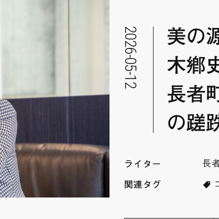
2026-05-12
美の
木鄕
長者
の蹉
長者
ライター
関連タグ