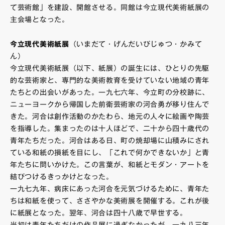
て芸術館」を建設、開館させる。同館は今立現代美術紙展の
主会場となった。
今立現代美術紙展
（いまだて・げんだいびじゅつ・かみて
ん）
今立現代美術紙展（以下、紙展）の誕生には、ひとりの先駆
的な芸術家と、専門的な美術教育を受けていない地域の青年
たちとの出会いがあった。一九七六年、今立町の分校跡に、
ニューヨークから帰国した前衛芸術家の河合勇が移り住んで
きた。河合は創作活動のかたわら、地元の人々に絵画や陶芸
を指導した。集まったのは十人ほどで、二十から四十歳代の
青年たちだった。河合はある日、町の焼却場に山積みにされ
ている和紙の損紙を目にし、「これで何かできないか」と青
年たちに問いかけた。この言葉が、和紙とモダン・アートを
結びつけるきっかけとなった。
一九七九年、病床にあった河合を元気づけるために、青年た
ちは和紙を使って、ささやかな美術展を開催する。これが後
に紙展となった。翌年、河合は四十八歳で早世する。