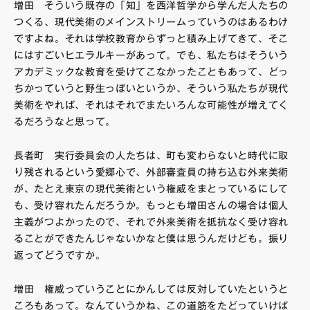
増田 そういう既存の「知」を西洋哲学から学んだ人たちの
つくる、現代美術のメインストリームっていうのはあるわけ
ですよね。それは学校教育からずっと積み上げてきて、そこ
にはすごいヒエラルキーがあって。でも、私たちはそういう
アカデミックな教育を受けてこなかったこともあって、どっ
ちかっていうと野生っぽいというか、そういう私たちが現代
美術をやれば、それはそれでまたいろんな可能性が増えてく
るだろうなと思って。
長者町 実行委員会の人たちは、町も変わらないと時代に取
り残されるという愛郷心で、外部審査員の持ち込む外来美術
が、たとえ東京の現代美術という権威をまとっているにして
も、受け容れたんだろうか。もっとも増田さんの場合は個人
主義がつよかったので、それで外来美術を抵抗なく受け容れ
ることができたんじゃないかなと僕は思うんだけども。振り
返ってどうですか。
増田 権威っていうことにかんしては反対していたというと
ころもあって。なんていうかね、この道筋をたどっていけば