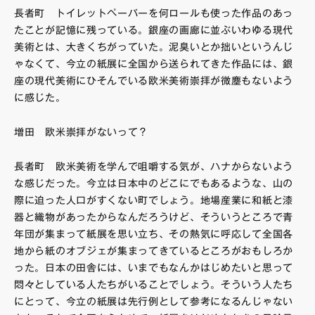
長者町 トイレットペーパーを何ロールも使った作品のあっ
たことが記憶に残っている。銀座の画廊に並ぶいわゆる現代
美術とは、大きくちがっていた。泥臭いとか拙いというんじ
ゃなくて、今立の紙展に全国から送られてきた作品には、銀
座の現代美術にひそんでいる欧米美術崇拝が微塵もないよう
に感じた。
増田 欧米崇拝がないって？
長者町 欧米美術を学んで咀嚼する気が、ハナからないよう
な感じだった。今立は日本中のどこにでもあるような、山の
際に迫った人口がすくない町でしょう。地場産業に和紙と漆
器と織物があったからなんだろうけど、そういうところで青
年団が集まって紙展を思い立ち、その熱気に呼応して全国各
地から紙のオブジェが集まってきているところがおもしろか
った。日本の田舎には、いまでもなんかはじめたいと思って
悶々としている人たちがいることでしょう。そういう人たち
にとって、今立の紙展は先行例として参考になるんじゃない