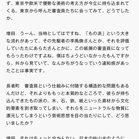
ず、東京や欧米で優勢な美術の考え方が今立に持ち込まれて
くる。東京から呼んだ審査員たちに会ってみて、どうでした
か。
増田 うーん、当時としてはですね、「もの派」という大き
な流れがあって、その先駆者の李禹煥さんとか、それを評価
していたたにあらたさんとかに、この紙展の審査員になって
もらったわけですよね。僕はちょうどいなかったもんですか
ら、外から見ていて、なんかちがうなっていう違和感があっ
たことは事実です。
長者町 審査員という仕組みに付随する構造的な問題もある
んだけど、それよりももっと本質的なところで、彼らが持ち
込んできたもの派の、木、石、鉄、紙といった素材から文化
的要素を剥ぎ取ってしまい、それらをニュートラルな物質に
還元してしまうという芸術思想を目の当たりにして、どう思
いましたか？
増田 それはちょっと分かんない。日本の枯山水のように、