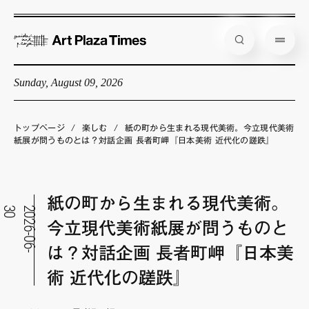
Sunday, August 09, 2026
藝大アートプラザとは
企画展情報
トップページ
/
楽しむ
/
紙の町から生まれる現代美術。今立現代美術
紙展が問うものとは？対話企画 長者町岬『日本美術 近代化の蹉跌』
インタビュー
コラム
紙の町から生まれる現代美術。
アーティスト
0
2
0
2
6
-
0
6
-
3
今立現代美術紙展が問うものと
店舗からのお知らせ
は？対話企画 長者町岬『日本美
公式通販
術 近代化の蹉跌』