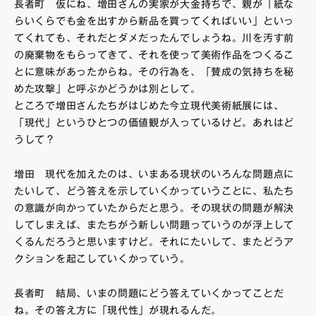
長者町 仮にね、増田さんの実家が大金持ちで、親が「紙な
らいくらでも金を出すから新品を買ってくればいい」といっ
てくれても、それだとダメだったんでしょうね。川を汚す前
の廃棄物をもらってきて、それを使って美術作品をつくるこ
とに意味があったからね。その行為を、「賛成の気持ちを秘
めた攻撃」と呼ぶかどうかは別として。
ところで増田さんたちがはじめた今立現代美術紙展には、
「現代」というひとつの価値観が入っているけど。あれはど
うして？
増田 現代を加えたのは、いまある現状のいろんな問題点に
たいして、どう答えを示していくかっていうことに、私たち
の意識が向かっていたからだと思う。その現状の問題が解決
してしまえば、またちがう新しい問題っていうのが浮上して
くるんだろうと思いますけど。それにたいして、またどうア
クションを起こしていくかっていう。
長者町 結局、いまの問題にどう答えていくかってことだ
ね。その答え方に「現代性」が現れるんだ。