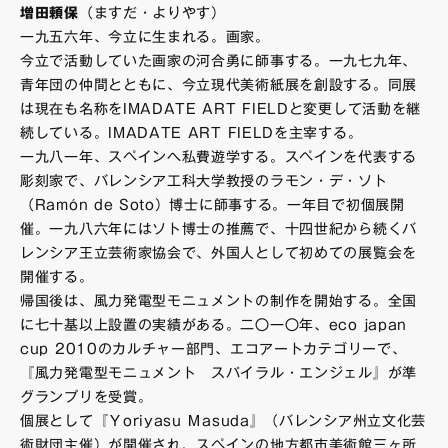
増田頼保
（ますだ・よりやす）
一九五六年、今立に生まれる。画家。
今立で活動していた画家の河合勇に師事する。一九七九年、
青年団の仲間とともに、今立現代美術紙展を創設する。同展
は現在も名称をIMADATE ART FIELDと変更して活動を継
続している。IMADATE ART FIELDを主宰する。
一九八一年、スペインへ私費遊学する。スペインを代表する
彫刻家で、バレンシア工科大学教授のラモン・デ・ソト
（Ramón de Soto）博士に師事する。一年目で初個展開
催。一九八六年にはソト博士の推薦で、十四世紀から続くバ
レンシア王立芸術家協会で、外国人として初めての展覧会を
開催する。
帰国後は、風力発電型モニュメントの制作を開始する。全国
に七十基以上設置の実績がある。二〇一〇年、eco japan
cup 2010のカルチャー部門、エコアートカテゴリーで、
『風力発電型モニュメント スパイラル・エンジェル』が準
グランプリを受賞。
個展として『Ｙoriyasu Ｍasuda』（バレンシア州立文化芸
術財団主催）が開催され、スペインの地方都市美術館三ヶ所