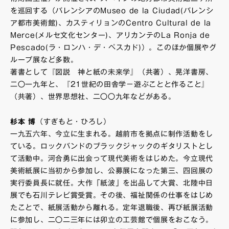
を巡回する（バレンシアのMuseo de la Ciudad(バレンシ
ア都市美術館)、カスティリョンのCentro Cultural de la
Merce(メルセ文化センター)、アリカンテのLa Ronja de
Pescado(ラ・ロンハ・デ・ペスカド)）。このほか個展やグ
ループ展など多数。
著書として『図説 神と紙の未来学』（共著）、晃洋書房、
二〇一九年と、『21世紀の田舎学－遊ぶことと作ること』
（共著）、世界思想社、二〇〇九年などがある。
杉本 博
（すぎもと・ひろし）
一九五六年、今立に生まれる。越前市を拠点に制作活動をし
ている。ロックバンドのブラックジャックのギタリストとし
て活動中。河合勇に出会って現代美術をはじめた。今立現代
美術紙展に当初から参加し、公募展になった第三、四回展の
実行委員長に就任。大作「紙波」を出品して大賞、北陸中日
展でも石川テレビ賞受賞。その後、福祉関係の仕事をはじめ
たことで、紙展活動から離れる。定年退職後、再び紙展活動
に参加し、二〇二三年には卯立の工芸館で個展をおこなう。