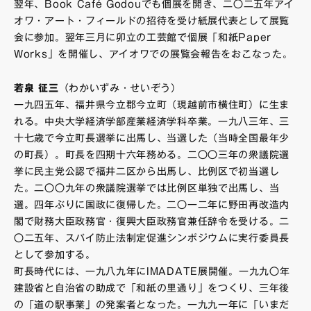
翌年、Book Café Godouでも個展を開き、二〇二五年アイ
オワ・アート・フィールドの招待を受け紙展代表として展覧
会に参加。翌年三月に卯立の工芸館で個展「和紙Paper
Works」を開催し、アイオワでの展覧会報告をおこなった。
若泉 征三
（わかいずみ・せいぞう）
一九四五年、福井県今立郡今立町（現越前市横住町）に生ま
れる。中央大学経済学部産業経済学科卒業。一九八三年、三
十七歳で今立町長選挙に出馬し、当選した（当時全国最年少
の町長）。町長を四期十六年務める。二〇〇三年の衆議院選
挙に民主党公認で福井二区から出馬し、比例区で初当選し
た。二〇〇九年の衆議院選挙では比例区単独で出馬し、当
選。四年ぶりに国政に復帰した。二〇一二年に野田再改造内
閣で財務大臣政務官・復興大臣政務官兼任辞令を受ける。二
〇二五年、スパイ防止法制定促進シンポジウムに実行委員長
として参加する。
町長時代には、一九八九年にIMADATE展開催。一九九〇年
建設省と自治省の助成で「和紙の里通り」をつくり、三年後
の「道の駅事業」の発案者となった。一九九一年に「いまだ