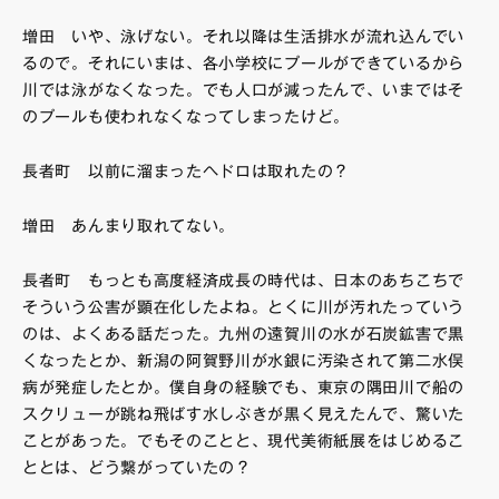
増田 いや、泳げない。それ以降は生活排水が流れ込んでい
るので。それにいまは、各小学校にプールができているから
川では泳がなくなった。でも人口が減ったんで、いまではそ
のプールも使われなくなってしまったけど。
長者町 以前に溜まったヘドロは取れたの？
増田 あんまり取れてない。
長者町 もっとも高度経済成長の時代は、日本のあちこちで
そういう公害が顕在化したよね。とくに川が汚れたっていう
のは、よくある話だった。九州の遠賀川の水が石炭鉱害で黒
くなったとか、新潟の阿賀野川が水銀に汚染されて第二水俣
病が発症したとか。僕自身の経験でも、東京の隅田川で船の
スクリューが跳ね飛ばす水しぶきが黒く見えたんで、驚いた
ことがあった。でもそのことと、現代美術紙展をはじめるこ
ととは、どう繋がっていたの？