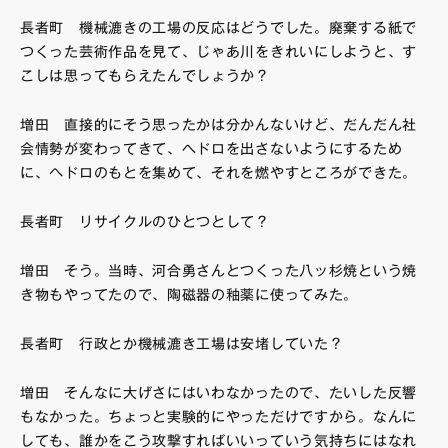
長者町 機械漉きの工場の反応はどうでした。廃棄する紙で
つくった芸術作品を見て、じゃあ川をきれいにしようと、す
こしは思ってもらえたんでしょうか？
増田 直接的にそう思ったかは分かんないけど、だんだん社
会情勢が変わってきて、へドロを出さないようにするため
に、ヘドロのもとを集めて、それを燃やすところができた。
長者町 リサイクルのひとつとして？
増田 そう。当時、河合勇さんとつくった八ッ杉焼という焼
き物もやってたので、陶磁器の釉薬に使ってみた。
長者町 行政とか機械漉き工場は安堵していた？
増田 そんなに大げさにはいわなかったので、たいした反響
もなかった。ちょっと実験的にやっただけですから。なんに
しても、誰かをこう攻撃すればいいっていう気持ちにはなれ