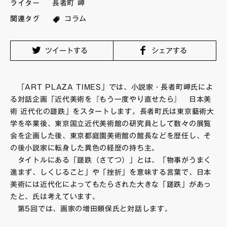
ライター
長者町 岬
FAQ・お問い合わせ
関連タグ
コラム
ツイートする
シェアする
「ART PLAZA TIMES」では、小説家・長者町岬氏によ
る対話企画「近代美術を『もう一度やり直せたら』 日本美
術 近代化の蹉跌」をスタートします。長者町氏は東京藝術大
学を卒業後、東京国立近代美術館の研究員として数々の展覧
会を企画した後、東京都庭園美術館の館長などを歴任し、そ
の後小説家に転身した異色の経歴の持ち主。
タイトルにある「蹉跌（さてつ）」とは、「物事がうまく
進まず、しくじること」や「挫折」を意味する言葉で、日本
美術には近代化によってもたらされた大きな「蹉跌」があっ
たと、氏は考えています。
第5回では、画家の増田頼保氏と対話します。