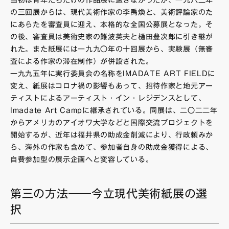
当初は青年たちだけの作品展に過ぎなかったが、一九八三年
の三回展からは、現代美術作家の李禹煥と、美術評論家のた
にあらたを審査員に迎え、本格的な全国公募展となった。そ
の後、審査員は美術史家の難波英夫と樋田豊次郎に引き継が
れた。また紙展には一九九〇年の十回展から、実験展（無審
査による作家の滞在制作）が併設された。
一九九五年に実行委員会の名称をIMADATE ART FIELDに
変え、紙展はコロナ禍の影響もあって、招待作家と地元アー
ティストによるアーティスト・イン・レジデンスとして、
Imadate Art Campに継承されている。同展は、二〇二二年
からアメリカのアイオワ大学などと国際交流プロジェクトを
開始するが、近年は福井県の助成金削減により、行政頼みか
ら、海外の作家も含めて、参加者自身の助成金獲得による、
自費参加型の展示企画へと変容している。
第三の方法――今立現代美術紙展の選
択