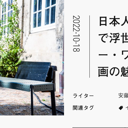
2022-10-18
日本
で浮
ー・
画の
安
ライター
関連タグ