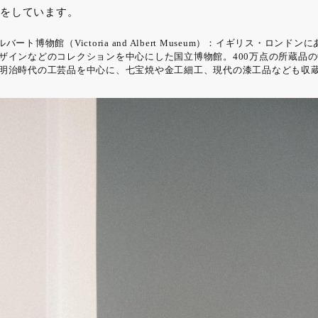
をしています。
ート博物館（Victoria and Albert Museum）：イギリス・ロンド
ザインなどのコレクションを中心にした国立博物館。400万点の所蔵品
明治時代の工芸品を中心に、七宝焼や金工細工、現代の漆工品なども収