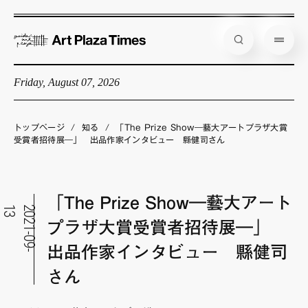
Friday, August 07, 2026
藝大アートプラザとは
企画展情報
トップページ
/
知る
/
「The Prize Show―藝大アートプラザ大賞
受賞者招待展―」 出品作家インタビュー 縣健司さん
インタビュー
コラム
「The Prize Show―藝大アート
アーティスト
3
2
0
2
1
-
0
9
-
1
プラザ大賞受賞者招待展―」
店舗からのお知らせ
出品作家インタビュー 縣健司
公式通販
さん