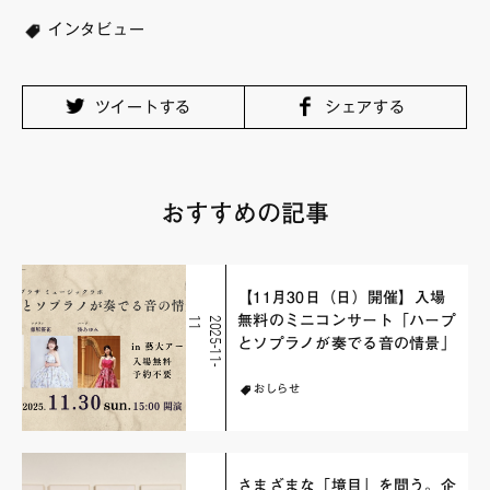
インタビュー
ツイートする
シェアする
おすすめの記事
【11月30日（日）開催】入場
無料のミニコンサート「ハープ
1
2
0
2
5
-
1
1
-
1
とソプラノが奏でる音の情景」
おしらせ
さまざまな「境目」を問う。企