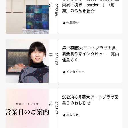
画展「境界ーborderー」（前
0
2
0
2
3
-
0
9
-
3
期）の作品を紹介
作品紹介
第15回藝大アートプラザ大賞
展受賞作家インタビュー 筧由
1
2
0
2
1
-
0
2
-
1
佳里さん
インタビュー
2023年8月藝大アートプラザ営
業日のおしらせ
2
2
0
2
3
-
0
7
-
1
おしらせ