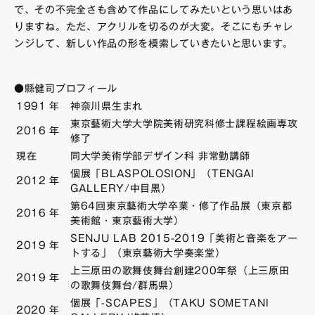
で、その不完全さも含めて作品にしてみたいという思いはあ
りますね。ただ、アクリルを切るのが大変。そこにもチャレ
ンジして、新しい作品の形を模索していきたいと思います。
●縣健司プロフィール
1991
年
神奈川県生まれ
東京藝術大学大学院美術研究科修士課程絵画専攻
2016
年
修了
現在
同大学美術学部デザイン科 非常勤講師
個展「BLASPOLOSION」（TENGAI
2012
年
GALLERY/中目黒）
第64回東京藝術大学卒業・修了作品展（東京都
2016
年
美術館・東京藝術大学）
SENJU LAB 2015-2019「美術と音楽をアー
2019
年
トする」（東京藝術大学奏楽堂）
上三原田の歌舞伎舞台創建200年祭（上三原田
2019
年
の歌舞伎舞台/群馬県）
個展「-SCAPES」（TAKU SOMETANI
2020
年