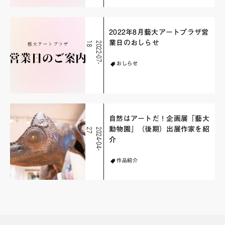
2022年8月藝大アートプラザ営
業日のおしらせ
8
2
0
2
2
-
0
7
-
1
おしらせ
自然はアートだ！企画展「藝大
動物園」（後期）出展作家を紹
7
2
0
2
4
-
0
4
-
2
介
作品紹介