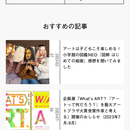
おすすめの記事
アートは子どもこそ楽しめる！
小学館の図鑑NEO『図解 はじ
7
2
0
2
3
-
0
2
-
0
めての絵画』感想を聞いてみま
した
企画展「What’s ART？『アー
トって何だろう？』を藝大アー
6
2
0
2
3
-
0
7
-
0
トプラザ大賞受賞作家と考え
る」開催のおしらせ（2023年7
月-9月）