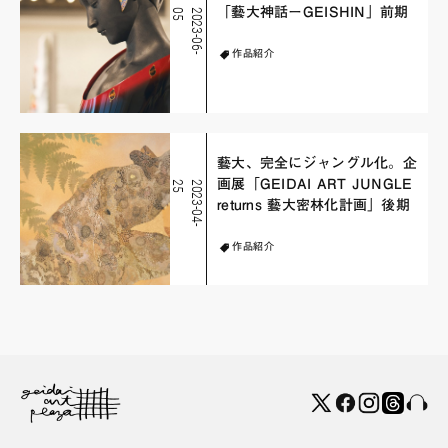
「藝大神話ーGEISHIN」前期
5
2
0
2
3
-
0
6
-
0
作品紹介
藝大、完全にジャングル化。企
画展「GEIDAI ART JUNGLE
5
2
0
2
3
-
0
4
-
2
returns 藝大密林化計画」後期
作品紹介