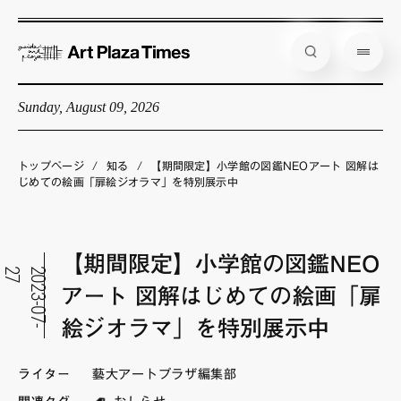
Sunday, August 09, 2026
藝大アートプラザとは
企画展情報
トップページ
/
知る
/
【期間限定】小学館の図鑑NEOアート 図解は
じめての絵画「扉絵ジオラマ」を特別展示中
インタビュー
コラム
【期間限定】小学館の図鑑NEO
アーティスト
7
2
0
2
3
-
0
7
-
2
アート 図解はじめての絵画「扉
店舗からのお知らせ
絵ジオラマ」を特別展示中
公式通販
ライター
藝大アートプラザ編集部