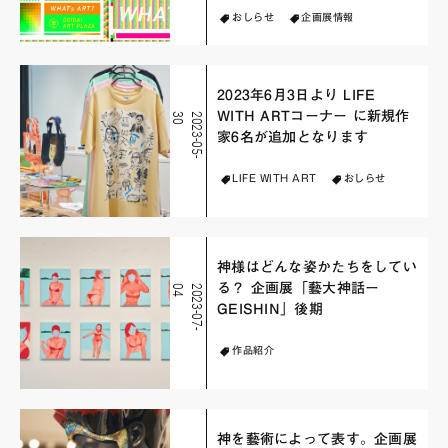
おしらせ
企画展情報
2023年6月3日より LIFE
WITH ARTコーナー に新規作
0
2
0
2
3
-
0
5
-
3
家6名が追加となります
LIFE WITH ART
おしらせ
神様はどんな姿かたちをしてい
る？ 企画展「藝大神話ー
4
2
0
2
3
-
0
7
-
0
GEISHIN」後期
作品紹介
神を藝術によって表す。企画展