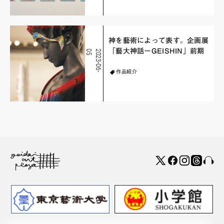
神を藝術によって表す。企画展
「藝大神話ーGEISHIN」前期
5
2
0
2
3
-
0
6
-
0
作品紹介