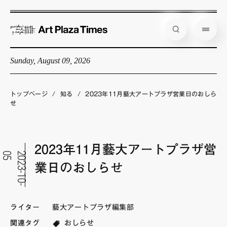
Sunday, August 09, 2026
藝大アートプラザとは
企画展情報
トップページ
/
知る
/
2023年11月藝大アートプラザ営業日のおしら
せ
インタビュー
コラム
2023年11月藝大アートプラザ営
アーティスト
5
2
0
2
3
-
1
0
-
0
業日のおしらせ
店舗からのお知らせ
公式通販
ライター
藝大アートプラザ編集部
関連タグ
おしらせ