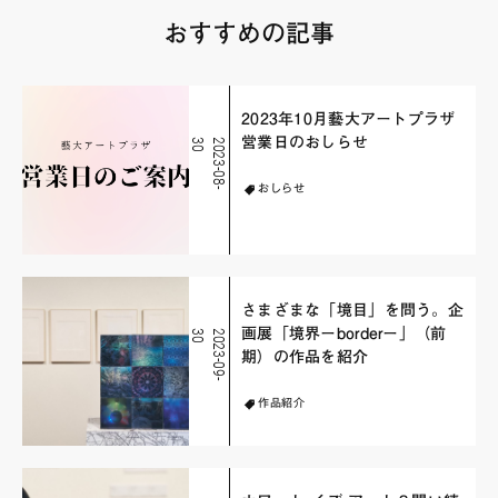
おすすめの記事
2023年10月藝大アートプラザ
営業日のおしらせ
0
2
0
2
3
-
0
8
-
3
おしらせ
さまざまな「境目」を問う。企
画展「境界ーborderー」（前
0
2
0
2
3
-
0
9
-
3
期）の作品を紹介
作品紹介