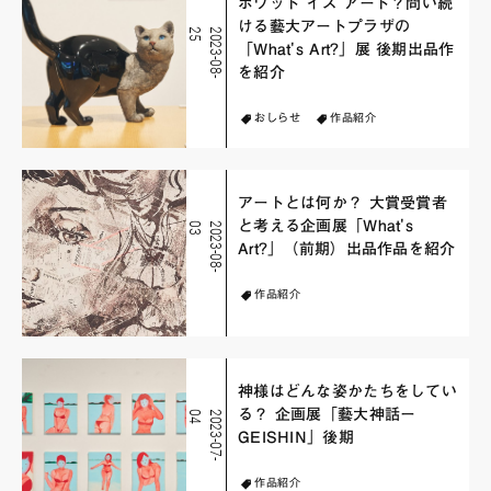
ホワット イズ アート？問い続
ける藝大アートプラザの
5
2
0
2
3
-
0
8
-
2
「What's Art?」展 後期出品作
を紹介
おしらせ
作品紹介
アートとは何か？ 大賞受賞者
と考える企画展「What's
3
2
0
2
3
-
0
8
-
0
Art?」（前期）出品作品を紹介
作品紹介
神様はどんな姿かたちをしてい
る？ 企画展「藝大神話ー
4
2
0
2
3
-
0
7
-
0
GEISHIN」後期
作品紹介