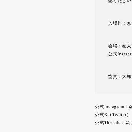
認ください
入場料：無
会場：藝大
公式Instag
協賛：大塚
公式Instagram：
@
公式X（Twitter
公式Threads：
@ge