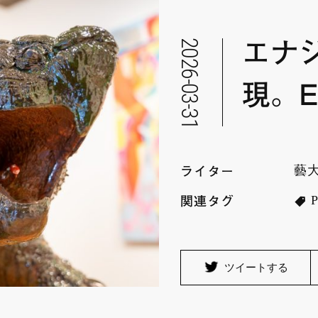
2026-03-31
エナ
現。E
藝
ライター
関連タグ
ツイートする