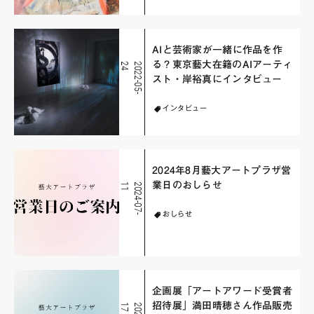
AIと芸術家が一緒に作品を作
る？東京藝大在籍のAIアーティ
4
2
0
2
2
-
0
5
-
2
スト・岸裕真にインタビュー
インタビュー
2024年8月藝大アートプラザ営
業日のおしらせ
1
2
0
2
4
-
0
7
-
1
おしらせ
企画展「アートアワード受賞者
招待展」満田晴穂さん作品販売
7