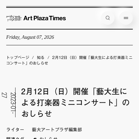
Friday, August 07, 2026
藝大アートプラザとは
企画展情報
トップページ
/
知る
/
2月12日（日）開催「藝大生による打楽器ミニ
コンサート」のおしらせ
インタビュー
コラム
2月12日（日）開催「藝大生に
アーティスト
7
2
0
2
3
-
0
1
-
2
よる打楽器ミニコンサート」の
店舗からのお知らせ
おしらせ
公式通販
ライター
藝大アートプラザ編集部