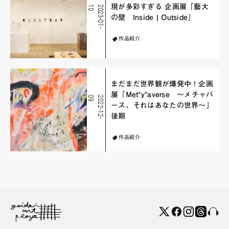
現が多彩すぎる 企画展「藝大
0
2
0
2
3
-
0
1
-
1
の壁 Inside | Outside」
作品紹介
まだまだ世界観が爆発中！企画
展「Met“y”averse ～メチャバ
9
2
0
2
2
-
1
2
-
0
ース、それはあなたの世界～」
後期
作品紹介