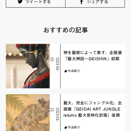
ツイートする
シェアする
おすすめの記事
神を藝術によって表す。企画展
「藝大神話ーGEISHIN」前期
5
2
0
2
3
-
0
6
-
0
作品紹介
藝大、完全にジャングル化。企
画展「GEIDAI ART JUNGLE
5
2
0
2
3
-
0
4
-
2
returns 藝大密林化計画」後期
作品紹介