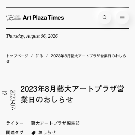
Thursday, August 06, 2026
藝大アートプラザとは
企画展情報
トップページ
/
知る
/
2023年8月藝大アートプラザ営業日のおしら
せ
インタビュー
コラム
2023年8月藝大アートプラザ営
アーティスト
2
2
0
2
3
-
0
7
-
1
業日のおしらせ
店舗からのお知らせ
公式通販
ライター
藝大アートプラザ編集部
関連タグ
おしらせ