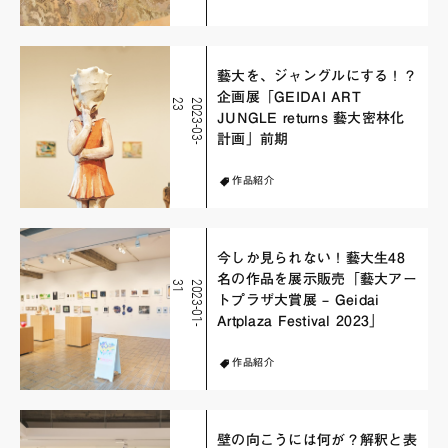
藝大を、ジャングルにする！？
企画展「GEIDAI ART
3
2
0
2
3
-
0
3
-
2
JUNGLE returns 藝大密林化
計画」前期
作品紹介
今しか見られない！藝大生48
名の作品を展示販売「藝大アー
1
2
0
2
3
-
0
1
-
3
トプラザ大賞展 – Geidai
Artplaza Festival 2023」
作品紹介
壁の向こうには何が？解釈と表